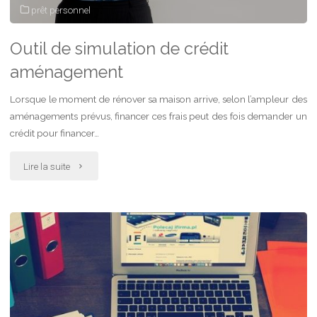
prêt personnel
Outil de simulation de crédit
aménagement
Lorsque le moment de rénover sa maison arrive, selon l’ampleur des
aménagements prévus, financer ces frais peut des fois demander un
crédit pour financer…
"Outil
Lire la suite
de
simulation
de
crédit
aménagement"