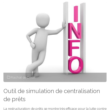
simulation
de
prêt
économie
d’énergie"
Rachat de Crédit
Outil de simulation de centralisation
de prêts
La restructuration de prêts se montre très efficace pour la lutte contre