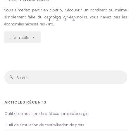
Vous aimeriez partir en citytrip, découvrir un continent ou même
simplement faire du camping ? Néanmoins, vous n’avez pas les
1
2
3
4
économies nécessaires ? Int…
Pagination
"Prêt
Lire la suite
des
vacances"
publications
Se
Search
fo
ARTICLES RÉCENTS
Outil de simulation de prêt économie d’énergie
Outil de simulation de centralisation de prêts