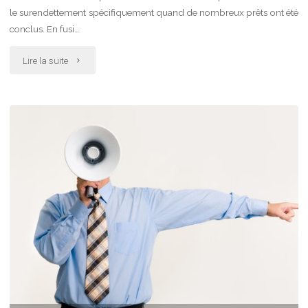
le surendettement spécifiquement quand de nombreux prêts ont été
conclus. En fusi…
"Outil
Lire la suite
de
simulation
de
centralisation
de
prêts"